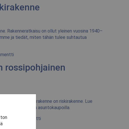
kirakenne
ne. Rakenneratkaisu on ollut yleinen vuosina 1940–
imme ja tiedät, miten tähän tulee suhtautua
mentti
n rossipohjainen
pohjainen alapohjarakenne on riskirakenne. Lue
tähän rakenteeseen asuntokaupoilla.
ston
•
Jätä kommentti
ää