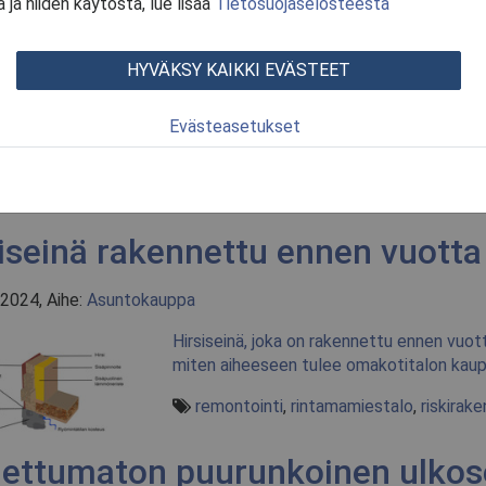
 ja niiden käytöstä, lue lisää
Tietosuojaselosteesta
nvastainen seinärakenne
HYVÄKSY KAIKKI EVÄSTEET
.2024
Maanvastainen seinärakenne on riskiraken
Evästeasetukset
rakennettaessa omakotitalo rinteeseen tai
tiedät, miten suhtautua tähän rakentees
Jätä kommentti
iseinä rakennettu ennen vuott
2024, Aihe:
Asuntokauppa
Hirsiseinä, joka on rakennettu ennen vuott
miten aiheeseen tulee omakotitalon kaupo
remontointi
,
rintamamiestalo
,
riskirak
lettumaton puurunkoinen ulkos