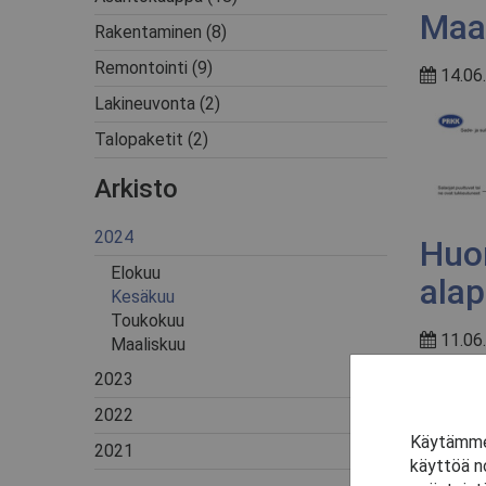
Maa
Rakentaminen
(8)
Remontointi
(9)
14.06.
Lakineuvonta
(2)
Talopaketit
(2)
Arkisto
2024
Huon
Elokuu
ala
Kesäkuu
Toukokuu
11.06.
Maaliskuu
2023
2022
Käytämme 
2021
käyttöä n