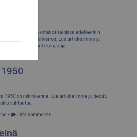
ne, jota käytetään omakotitaloissa edelleenkin
 siihen tulee kellarikerros. Lue artikkelimme ja
een tehdessäsi asuntokauppoja.
a 1950
a 1950 on riskirakenne. Lue artikkelimme ja tiedät,
illa suhtautua.
enne
•
Jätä kommentti
einä