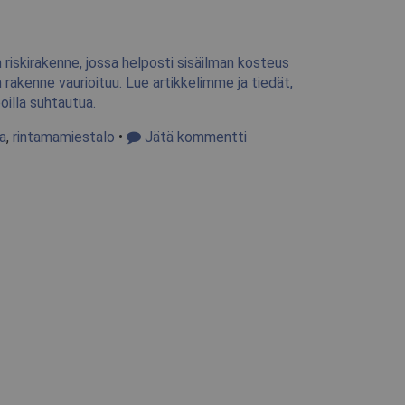
riskirakenne, jossa helposti sisäilman kosteus
len rakenne vaurioituu. Lue artikkelimme ja tiedät,
illa suhtautua.
a
,
rintamamiestalo
•
Jätä kommentti