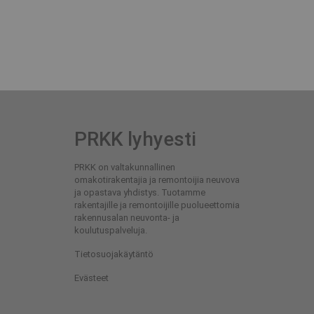
PRKK lyhyesti
PRKK on valtakunnallinen
omakotirakentajia ja remontoijia neuvova
ja opastava yhdistys. Tuotamme
rakentajille ja remontoijille puolueettomia
rakennusalan neuvonta- ja
koulutuspalveluja.
Tietosuojakäytäntö
Evästeet