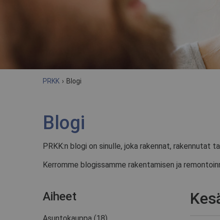
PRKK
›
Blogi
Blogi
PRKK:n blogi on sinulle, joka rakennat, rakennutat ta
Kerromme blogissamme rakentamisen ja remontoinnin v
Kes
Aiheet
Asuntokauppa
(18)