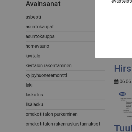
evästeistä
Avainsanat
Maa
asbesti
09.06
asuntokaupat
asuntokauppa
homevaurio
kivitalo
kivitalon rakentaminen
Hirs
kylpyhuoneremontti
06.06.
laki
laskutus
lisälasku
omakotitalon purkaminen
omakotitalon rakennuskustannukset
Tuu