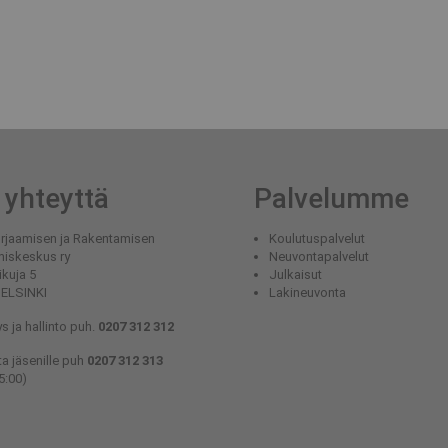
 yhteyttä
Palvelumme
rjaamisen ja Rakentamisen
Koulutuspalvelut
miskeskus ry
Neuvontapalvelut
ikuja 5
Julkaisut
HELSINKI
Lakineuvonta
s ja hallinto puh.
0207 312 312
a jäsenille puh
0207 312 313
5:00)