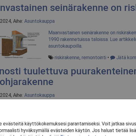
nvastainen seinärakenne on ris
2024, Aihe:
Asuntokauppa
Maanvastainen seinärakenne on riskiraken
1990 rakennetuissa taloissa. Lue artikkel
asuntokaupoilla.
riskirakenne
,
remontointi
•
Jätä kom
osti tuulettuva puurakenteine
pohjarakenne
2024, Aihe:
Asuntokauppa
Huonosti tuulettuva puurakenteinen rossi
artikkelimme ja tiedät, miten suhtautua 
evästeitä käyttökokemuksesi parantamiseksi. Voit jatkaa sivu
riskirkanne
,
remontointi
,
asuntokaupat
ormaalisti hyväksymällä evästeiden käytön. Jos haluat tietää lis