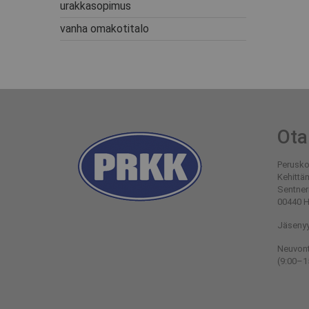
urakkasopimus
vanha omakotitalo
Ota
Perusko
Kehittä
Sentner
00440 
Jäsenyy
Neuvont
(9:00–1