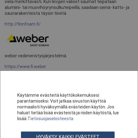
vielä merkittävästi. Kun levyjen väliset saumat teipataan
alumiini- tai muovihöyrynsulkuteipeillä, saadaan seinä- katto- ja
saunarakenteista täysin tiiviitä.
http://finnfoam.fi/
weber vedeneristysjärjestelmä.
https://www.fi.weber
Käytämme evästeitä käyttökokemuksesi
parantamiseksi. Voit jatkaa sivuston käyttöä
Gyproc rakennuslevyt
normaalisti hyväksymällä evästeiden käytön. Jos
haluat tietää lisää evästeistä ja niiden käytöstä, lue
https://www.gyproc.fi
lisää
Tietosuojaselosteesta
HYVÄKSY KAIKKI EVÄSTEET