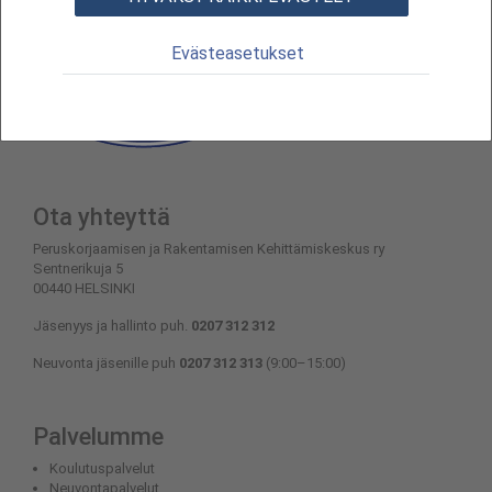
Evästeasetukset
Ota yhteyttä
Peruskorjaamisen ja Rakentamisen Kehittämiskeskus ry
Sentnerikuja 5
00440 HELSINKI
Jäsenyys ja hallinto puh.
0207 312 312
Neuvonta jäsenille puh
0207 312 313
(9:00–15:00)
Palvelumme
Koulutuspalvelut
Neuvontapalvelut