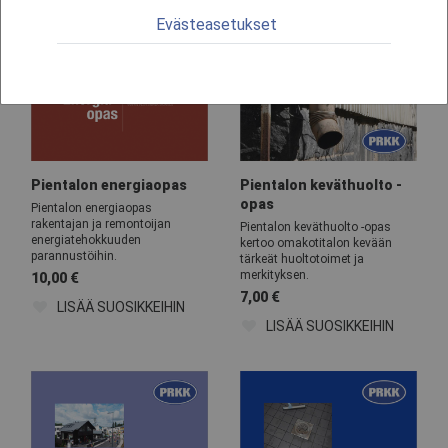
Evästeasetukset
Pientalon energiaopas
Pientalon keväthuolto -
opas
Pientalon energiaopas
rakentajan ja remontoijan
Pientalon keväthuolto -opas
energiatehokkuuden
kertoo omakotitalon kevään
parannustöihin.
tärkeät huoltotoimet ja
merkityksen.
10,00
€
7,00
€
LISÄÄ SUOSIKKEIHIN
LISÄÄ SUOSIKKEIHIN