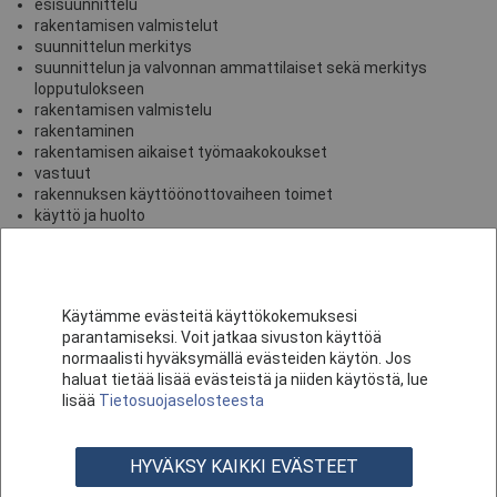
esisuunnittelu
rakentamisen valmistelut
suunnittelun merkitys
suunnittelun ja valvonnan ammattilaiset sekä merkitys
lopputulokseen
rakentamisen valmistelu
rakentaminen
rakentamisen aikaiset työmaakokoukset
vastuut
rakennuksen käyttöönottovaiheen toimet
käyttö ja huolto
Pientalon rakennuttamisen opas on kuluttaja-rakennuttajan
perusteos, josta saat käsityksen rakennuttamisen sisällöistä ja
vaiheista.
Käytämme evästeitä käyttökokemuksesi
Julkaisu on myös rakennuttamisajan arjen työkalu ja apuväline
parantamiseksi. Voit jatkaa sivuston käyttöä
projektin eri vaiheisiin.
normaalisti hyväksymällä evästeiden käytön. Jos
haluat tietää lisää evästeistä ja niiden käytöstä, lue
Tunne rakennuttajan rooli ja tehtävät!
lisää
Tietosuojaselosteesta
Tuoteryhmän muut tuotteet
HYVÄKSY KAIKKI EVÄSTEET