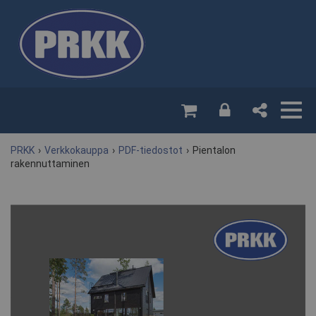
PRKK
›
Verkkokauppa
›
PDF-tiedostot
›
Pientalon
rakennuttaminen