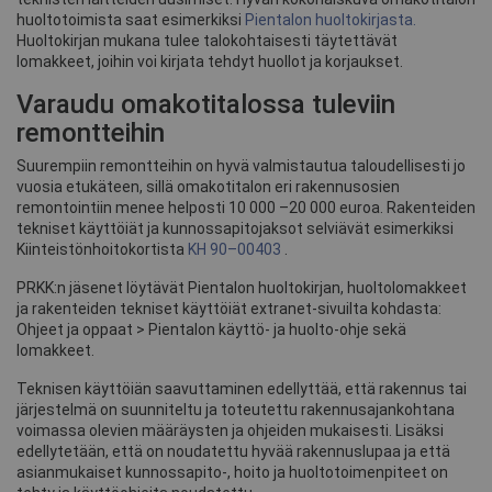
huoltotoimista saat esimerkiksi
Pientalon huoltokirjasta.
Huoltokirjan mukana tulee talokohtaisesti täytettävät
lomakkeet, joihin voi kirjata tehdyt huollot ja korjaukset.
Varaudu omakotitalossa tuleviin
remontteihin
Suurempiin remontteihin on hyvä valmistautua taloudellisesti jo
vuosia etukäteen, sillä omakotitalon eri rakennusosien
remontointiin menee helposti 10 000 –20 000 euroa. Rakenteiden
tekniset käyttöiät ja kunnossapitojaksot selviävät esimerkiksi
Kiinteistönhoitokortista
KH 90–00403
.
PRKK:n jäsenet löytävät Pientalon huoltokirjan, huoltolomakkeet
ja rakenteiden tekniset käyttöiät extranet-sivuilta kohdasta:
Ohjeet ja oppaat > Pientalon käyttö- ja huolto-ohje sekä
lomakkeet.
Teknisen käyttöiän saavuttaminen edellyttää, että rakennus tai
järjestelmä on suunniteltu ja toteutettu rakennusajankohtana
voimassa olevien määräysten ja ohjeiden mukaisesti. Lisäksi
edellytetään, että on noudatettu hyvää rakennuslupaa ja että
asianmukaiset kunnossapito-, hoito ja huoltotoimenpiteet on