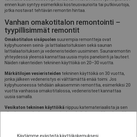
ennen kuin syntyy esimerkiksi kosteusvaurioita tai putkivuotoja,
jotka nostavat tehtävän remontin hintaa.
Vanhan omakotitalon remontointi –
tyypillisimmät remontit
Omakotitalon sisäpuolen
suurempia remontteja ovat
kylpyhuoneen seinä- ja lattialaatoituksien sekä saunan
lattialaatoituksen ja vedeneristeiden uusiminen. Saunaremontin
yhteydessä yleensä kannattaa uusia myös panelointi ja lauteet.
Näiden rakenteiden tekninen käyttöikä on 20–30 vuotta.
Märkätilojen vesieristeiden
tekninen käyttöikä on 30 vuotta,
jonka jälkeen vedeneristys ei välttämättä enää toimi. Jos
kylpyhuoneessa tehdään aikaisemmin remonttia, esimerkiksi 20
vuotta vanhassa omakotitalossa, vedeneristeet kannattaa
uusia samalla.
Vesikaton tekninen käyttöikä
riippuu katemateriaalista ja sen
alla olevasta aluskatteesta, jonka tehtävä on estää veden pääsy
yläpohjarakenteeseen. Vesikaton tekninen käyttöikä vaihtelee
25:stä vuodesta 60:een vuoteen. Lyhytikäisin kate on
yksikerroksinen bitumikermikate ja pitkäikäisin sinkitty ja
Käytämme evästeitä käyttökokemuksesi
maalattu rivipeltikate.