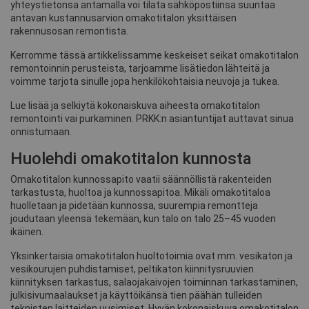
yhteystietonsa antamalla voi tilata sähköpostiinsa suuntaa
antavan kustannusarvion omakotitalon yksittäisen
rakennusosan remontista.
Kerromme tässä artikkelissamme keskeiset seikat omakotitalon
remontoinnin perusteista, tarjoamme lisätiedon lähteitä ja
voimme tarjota sinulle jopa henkilökohtaisia neuvoja ja tukea.
Lue lisää ja selkiytä kokonaiskuva aiheesta omakotitalon
remontointi vai purkaminen. PRKK:n asiantuntijat auttavat sinua
onnistumaan.
Huolehdi omakotitalon kunnosta
Omakotitalon kunnossapito vaatii säännöllistä rakenteiden
tarkastusta, huoltoa ja kunnossapitoa. Mikäli omakotitaloa
huolletaan ja pidetään kunnossa, suurempia remontteja
joudutaan yleensä tekemään, kun talo on talo 25–45 vuoden
ikäinen.
Yksinkertaisia omakotitalon huoltotoimia ovat mm. vesikaton ja
vesikourujen puhdistamiset, peltikaton kiinnitysruuvien
kiinnityksen tarkastus, salaojakaivojen toiminnan tarkastaminen,
julkisivumaalaukset ja käyttöikänsä tien päähän tulleiden
teknisten laitteiden uusimiset. Hyvän kokonaiskuva omakotitalon