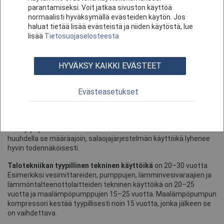
parantamiseksi. Voit jatkaa sivuston käyttöä
Vesikaton osalta yleisimmät syyt yläpohjan kosteusvaurioihin
normaalisti hyväksymällä evästeiden käytön. Jos
ovat huonolaatuinen tai väärin asennettu aluskate, vuotavat
haluat tietää lisää evästeistä ja niiden käytöstä, lue
läpiviennit, sade- ja sulamisvesien pääseminen vesikatteen alle
lisää
Tietosuojaselosteesta
esimerkiksi kiinnitysruuvien läpivientireistä tai limitettyjen tiilien
raoista sekä riittämätön tuuletusväli vesikatteen ja
lämmöneristyksen välissä.
HYVÄKSY KAIKKI EVÄSTEET
Suuriin remontteihin lukeutuu myös omakotitalon
salaojajärjestelmän uusiminen
. Mikäli omakotitalon alapohja tai
Evästeasetukset
maanvastainen kellarin seinä on märkä, remontista tulee
kalliimpi. Salaojien tekninen käyttöikä on 30–40 vuotta. Mikäli
salaojissa ei ole tarkastuskaivoja, joiden kautta
salaojajärjestelmä voitaisiin tarkastaa esimerkiksi kuvaamalla tai
huuhdella se määräajoin, salaojajärjestelmän käyttöikä lyhenee
hyvin todennäköisesti.
Talotekniikan tyypillinen tekninen käyttöikä
on 20–30 vuotta.
Esimerkiksi vesimittareiden, pumppujen, lämminvesivaraajien ja
lämmöntalteenottolaitteiden tekninen käyttöikä on 20–25
vuotta ja maalämpöpumppujen 15–25 vuotta. Maalämpöpumpun
kompressori kestää tyypillisesti noin 15 vuotta, jonka jälkeen se
on vaihdettava.