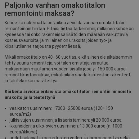
Paljonko vanhan omakotitalon
remontointi maksaa?
Kohdetta näkemättä on vaikea arvioida vanhan omakotitalon
remontoinnin hintaa. Pitäisi tietää tarkemmin, millainen kohde on
kyseessä tai onko rakenteissa lisätöiden määrään vaikuttavia
kosteusvaurioita, ja millainen on urakoitsijoiden työ- ja
kilpailutilanne tarjousta pyydettäessä.
Mikäli omakotitalo on 40–60 vuotias, eikä siihen ole aikaisemmin
tehty suuria remontteja, voi talon omistaja varautua
maksamaan muutaman vuoden sisällä jopa yli 150 000 euroa
remonttikustannuksia, mikäli aikoo saada kiinteistön rakenteet
ja talotekniikan päivitettyä.
Karkeita arvioita erilaisista omakotitalon remontin hinnoista
urakoitsijalla teetettynä
vesikaton uusiminen: 17000–25000 euroa (120–150
euroa/m2)
julkisivujen uusiminen ja lisäeristäminen: yli 20 000 euroa
ikkunoiden ja ulko-ovien uusiminen: 13 000 euroa (n. 1000
euroa/ikkuna)
uudet salaojat ja perustusten veden- ja lämmöneristys sekä