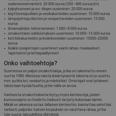
sadevesiviemäröinti: 20 000 euroa (350–400 euroa/jm)
kylpyhuoneen ja wc-tilojen uusiminen: 20 000 euroa
käyttövesiputkien ja vesikalusteiden uusiminen: 10 000 euroa
lämpöjohtoputkiston ja vesipattereiden uusiminen: 15 000
euroa
ilmanvaihdon tehostaminen: 1 000–8 000 euroa
omakotitalon sähköistyksen uusiminen: 10 000–15 000 euroa
keittiökalusteiden ja kodinkoneiden uusiminen: 15000-25000
euroa
lisäksi sisäpintojen uusiminen vaatii rahaa: maalaukset,
tapetoinnit ja lattiapäällysteet
Onko vaihtoehtoja?
Suomessa on paljon omakotitaloja, jotka on rakennettu ennen
vuotta 1980. Monissa näistä ikääntyneistä taloista on jo uusittu
mm. putkistot, vesikatto ja märkätilat. Omistajat ovat pitäneet
taloistaan hyvää huolta, joten niillä on arvoa.
Vanhoista omakotitaloista löytyy myös kiinteistöjä, joiden
kunnossapito on hoidettu heikosti tai lyöty kokonaan laimin.
Mikäli on aikeissa ostaa tällaisen kiinteistön, kannattaa selvittää
tarkasti, paljonko tuleviin korjauksiin on varattava rahaa, jottei
tule suuria taloudellisia yllätyksiä.