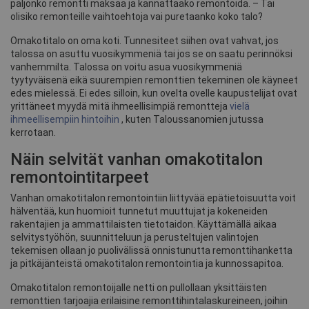
paljonko remontti maksaa ja kannattaako remontoida. – Tai
olisiko remonteille vaihtoehtoja vai puretaanko koko talo?
Omakotitalo on oma koti. Tunnesiteet siihen ovat vahvat, jos
talossa on asuttu vuosikymmeniä tai jos se on saatu perinnöksi
vanhemmilta. Talossa on voitu asua vuosikymmeniä
tyytyväisenä eikä suurempien remonttien tekeminen ole käyneet
edes mielessä. Ei edes silloin, kun ovelta ovelle kaupustelijat ovat
yrittäneet myydä mitä ihmeellisimpiä remontteja
vielä
ihmeellisempiin hintoihin
, kuten Taloussanomien jutussa
kerrotaan.
Näin selvität vanhan omakotitalon
remontointitarpeet
Vanhan omakotitalon remontointiin liittyvää epätietoisuutta voit
hälventää, kun huomioit tunnetut muuttujat ja kokeneiden
rakentajien ja ammattilaisten tietotaidon. Käyttämällä aikaa
selvitystyöhön, suunnitteluun ja perusteltujen valintojen
tekemisen ollaan jo puolivälissä onnistunutta remonttihanketta
ja pitkäjänteistä omakotitalon remontointia ja kunnossapitoa.
Omakotitalon remontoijalle netti on pullollaan yksittäisten
remonttien tarjoajia erilaisine remonttihintalaskureineen, joihin