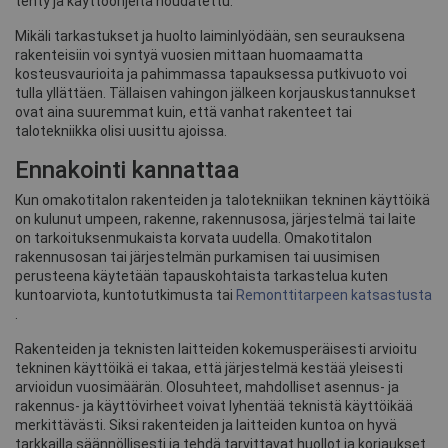
tehty ja käyttöohjeita noudatettu.
Mikäli tarkastukset ja huolto laiminlyödään, sen seurauksena
rakenteisiin voi syntyä vuosien mittaan huomaamatta
kosteusvaurioita ja pahimmassa tapauksessa putkivuoto voi
tulla yllättäen. Tällaisen vahingon jälkeen korjauskustannukset
ovat aina suuremmat kuin, että vanhat rakenteet tai
talotekniikka olisi uusittu ajoissa.
Ennakointi kannattaa
Kun omakotitalon rakenteiden ja talotekniikan tekninen käyttöikä
on kulunut umpeen, rakenne, rakennusosa, järjestelmä tai laite
on tarkoituksenmukaista korvata uudella. Omakotitalon
rakennusosan tai järjestelmän purkamisen tai uusimisen
perusteena käytetään tapauskohtaista tarkastelua kuten
kuntoarviota, kuntotutkimusta tai
Remonttitarpeen katsastusta
.
Rakenteiden ja teknisten laitteiden kokemusperäisesti arvioitu
tekninen käyttöikä ei takaa, että järjestelmä kestää yleisesti
arvioidun vuosimäärän. Olosuhteet, mahdolliset asennus- ja
rakennus- ja käyttövirheet voivat lyhentää teknistä käyttöikää
merkittävästi. Siksi rakenteiden ja laitteiden kuntoa on hyvä
tarkkailla säännöllisesti ja tehdä tarvittavat huollot ja korjaukset