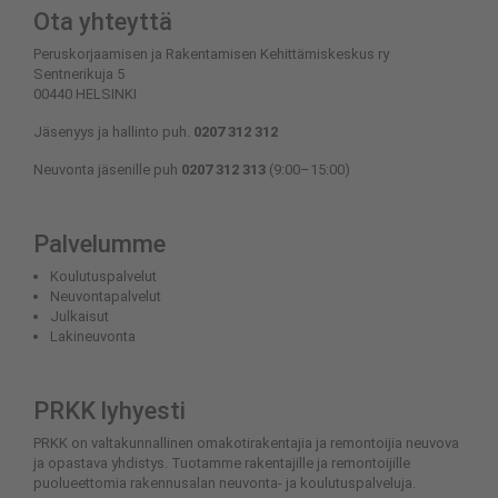
Ota yhteyttä
Peruskorjaamisen ja Rakentamisen Kehittämiskeskus ry
Sentnerikuja 5
00440 HELSINKI
Jäsenyys ja hallinto puh.
0207 312 312
Neuvonta jäsenille puh
0207 312 313
(9:00–15:00)
Palvelumme
Koulutuspalvelut
Neuvontapalvelut
Julkaisut
Lakineuvonta
PRKK lyhyesti
PRKK on valtakunnallinen omakotirakentajia ja remontoijia neuvova
ja opastava yhdistys. Tuotamme rakentajille ja remontoijille
puolueettomia rakennusalan neuvonta- ja koulutuspalveluja.