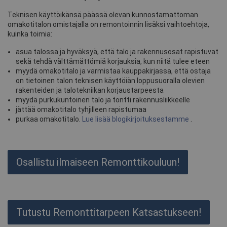
Teknisen käyttöikänsä päässä olevan kunnostamattoman
omakotitalon omistajalla on remontoinnin lisäksi vaihtoehtoja,
kuinka toimia:
asua talossa ja hyväksyä, että talo ja rakennusosat rapistuvat
sekä tehdä välttämättömiä korjauksia, kun niitä tulee eteen
myydä omakotitalo ja varmistaa kauppakirjassa, että ostaja
on tietoinen talon teknisen käyttöiän loppusuoralla olevien
rakenteiden ja talotekniikan korjaustarpeesta
myydä purkukuntoinen talo ja tontti rakennusliikkeelle
jättää omakotitalo tyhjilleen rapistumaa
purkaa omakotitalo.
Lue lisää blogikirjoituksestamme
.
Osallistu ilmaiseen Remonttikouluun!
Tutustu Remonttitarpeen Katsastukseen!