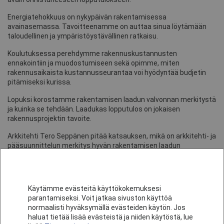
Energiatehokkuus on nykypäivän rakentamisessa
avainasemassa. Tavoitteenamme on auttaa sinua löytämään
taloudellinen ja ympäristöystävällinen ratkaisu.
Koulutuksessa perehdymme rakennuskustannusten
ennakointiin ja muodostumiseen sekä opimme, miten
rakennusaikaista kustannusseurantaa voi hyödyntää budjetin
pitämiseksi kurissa.
Lopuksi korostamme rakentamisen laadun valvonnan merkitystä
ja kuinka se tehdään. Laadukas lopputulos on jokaisen
rakennusprojektin tavoite.
Arkkitehti Tero Seppänen pitää katsauksen, mikä on arkkitehti- ja
pääsuunnittelun merkitys hyvän rakentamisen laadun
peruspilarina.
Liity seuraamme ja varmista, että sinun omakotitaloprojektisi on
menestys alusta loppuun saakka.
Käytämme evästeitä käyttökokemuksesi
parantamiseksi. Voit jatkaa sivuston käyttöä
Ilmoittautumismahdollisuus päättyy:
27.8. klo 13. Koulutus on
normaalisti hyväksymällä evästeiden käytön. Jos
maksuton.
haluat tietää lisää evästeistä ja niiden käytöstä, lue