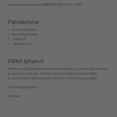
Neuvonta jäsenille puh
0207 312 313
(9:00–15:00)
Palvelumme
Koulutuspalvelut
Neuvontapalvelut
Julkaisut
Lakineuvonta
PRKK lyhyesti
PRKK on valtakunnallinen omakotirakentajia ja remontoijia neuvova
ja opastava yhdistys. Tuotamme rakentajille ja remontoijille
puolueettomia rakennusalan neuvonta- ja koulutuspalveluja.
Tietosuojakäytäntö
Evästeet