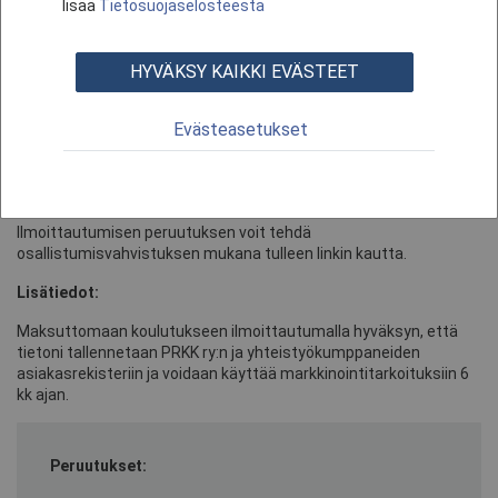
Koulutusta ei tallenneta.
lisää
Tietosuojaselosteesta
Katso myös muut koulutuksemme
https://www.prkk.fi/ilmaiset-
koulutukset
HYVÄKSY KAIKKI EVÄSTEET
Oikein suoritetun ilmoittautumisen jälkeen
Evästeasetukset
saat sähköpostiisi vahvistuksen, jossa on
mukana henkilökohtainen koulutuslinkkisi.
Peruutukset:
Ilmoittautumisen peruutuksen voit tehdä
osallistumisvahvistuksen mukana tulleen linkin kautta.
Lisätiedot:
Maksuttomaan koulutukseen ilmoittautumalla hyväksyn, että
tietoni tallennetaan PRKK ry:n ja yhteistyökumppaneiden
asiakasrekisteriin ja voidaan käyttää markkinointitarkoituksiin 6
kk ajan.
Peruutukset: