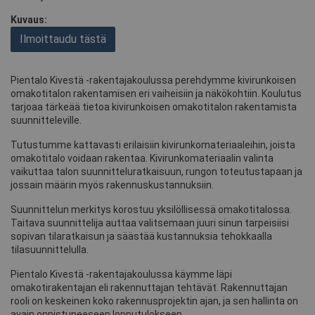
Kuvaus:
Ilmoittaudu tästä
Pientalo Kivestä -rakentajakoulussa perehdymme kivirunkoisen
omakotitalon rakentamisen eri vaiheisiin ja näkökohtiin. Koulutus
tarjoaa tärkeää tietoa kivirunkoisen omakotitalon rakentamista
suunnitteleville.
Tutustumme kattavasti erilaisiin kivirunkomateriaaleihin, joista
omakotitalo voidaan rakentaa. Kivirunkomateriaalin valinta
vaikuttaa talon suunnitteluratkaisuun, rungon toteutustapaan ja
jossain määrin myös rakennuskustannuksiin.
Suunnittelun merkitys korostuu yksilöllisessä omakotitalossa.
Taitava suunnittelija auttaa valitsemaan juuri sinun tarpeisiisi
sopivan tilaratkaisun ja säästää kustannuksia tehokkaalla
tilasuunnittelulla.
Pientalo Kivestä -rakentajakoulussa käymme läpi
omakotirakentajan eli rakennuttajan tehtävät. Rakennuttajan
rooli on keskeinen koko rakennusprojektin ajan, ja sen hallinta on
avain onnistuneeseen lopputulokseen.